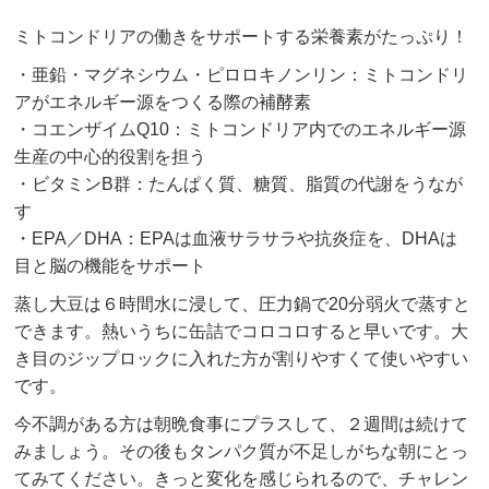
ミトコンドリアの働きをサポートする栄養素がたっぷり！
・亜鉛・マグネシウム・ピロロキノンリン：ミトコンドリ
アがエネルギー源をつくる際の補酵素
・コエンザイムQ10：ミトコンドリア内でのエネルギー源
生産の中心的役割を担う
・ビタミンB群：たんぱく質、糖質、脂質の代謝をうなが
す
・EPA／DHA：EPAは血液サラサラや抗炎症を、DHAは
目と脳の機能をサポート
蒸し大豆は６時間水に浸して、圧力鍋で20分弱火で蒸すと
できます。熱いうちに缶詰でコロコロすると早いです。大
き目のジップロックに入れた方が割りやすくて使いやすい
です。
今不調がある方は朝晩食事にプラスして、２週間は続けて
みましょう。その後もタンパク質が不足しがちな朝にとっ
てみてください。きっと変化を感じられるので、チャレン