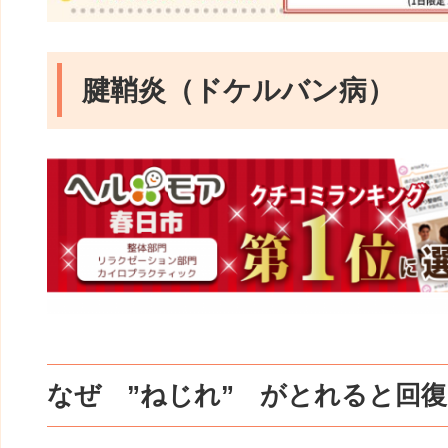
腱鞘炎（ドケルバン病）
なぜ ”ねじれ” がとれると回