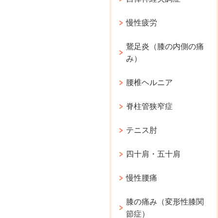
慢性疲労
鵞足炎（膝の内側の痛
み）
腰椎ヘルニア
脊柱管狭窄症
テニス肘
四十肩・五十肩
慢性腰痛
膝の痛み（変形性膝関
節症）