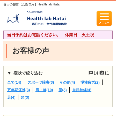
春日の整体【女性専用】Health lab Hatai
当日予約はお電話ください。 休業日 火土祝
お客様の声
症状で絞り込む
14
11
全て(14)
スポーツ障害(3)
その他(4)
慢性疲労(2)
更年期症状(3)
肩・首(10)
腰(3)
自律神経(4)
足(4)
頭(3)