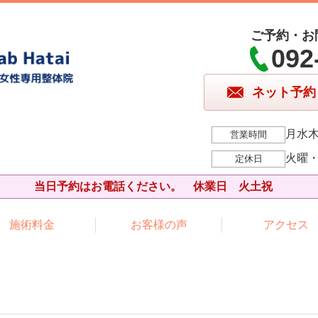
ご予約・お
092
ネット予約
月水木
営業時間
火曜
定休日
当日予約はお電話ください。 休業日 火土祝
施術料金
お客様の声
アクセス