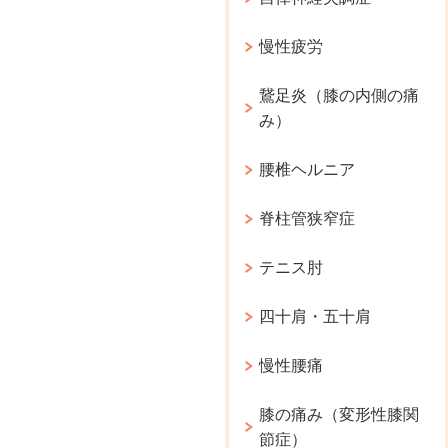
慢性疲労
鵞足炎（膝の内側の痛
み）
腰椎ヘルニア
脊柱管狭窄症
テニス肘
四十肩・五十肩
慢性腰痛
膝の痛み（変形性膝関
節症）