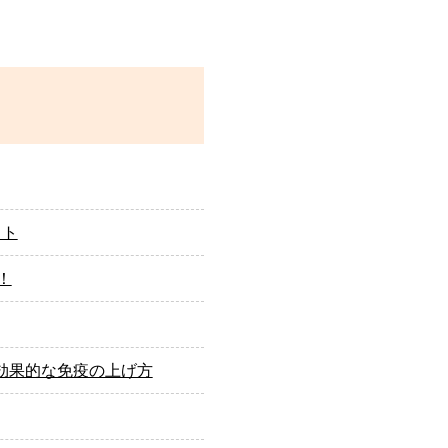
ット
！
効果的な免疫の上げ方